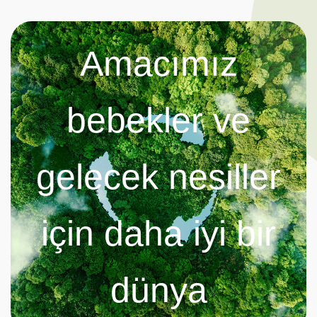
Amacımız
bebekler ve
gelecek nesiller
için daha iyi bir
dünya