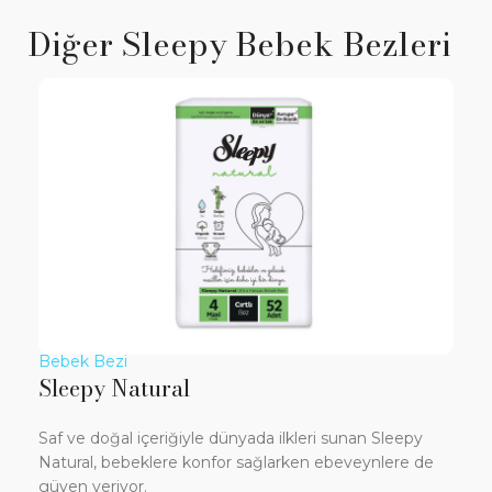
Diğer Sleepy Bebek Bezleri
Bebek Bezi
B
Sleepy Bio Natural
S
y
Sleepy Bio Natural, bebeklere konfor sağlamanın
Sa
 de
ötesinde, bebeklerin gelecekte daha temiz bir
em
dünyada yaşamalarına yardımcı olacak yenilikler
be