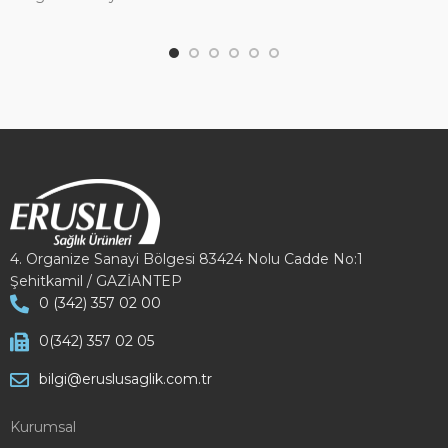
sunuyor.
gö
4. Organize Sanayi Bölgesi 83424 Nolu Cadde No:1
Şehitkamil / GAZİANTEP
0 (342) 357 02 00
0(342) 357 02 05
bilgi@eruslusaglik.com.tr
Kurumsal