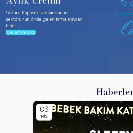
Aylık Üretim
Koruyu Yatak Örtüsü
Üretim Kapasitesi bakımından
sektörünün önde gelen firmalarından
20 Milyon
biridir.
Devamını Oku
Islak Cep Mendili
Haberle
03
NIS