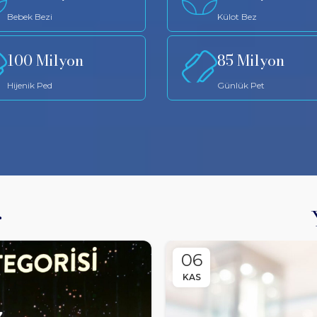
Bebek Bezi
Külot Bez
100 Milyon
85 Milyon
Hijenik Ped
Günlük Pet
r
06
KAS