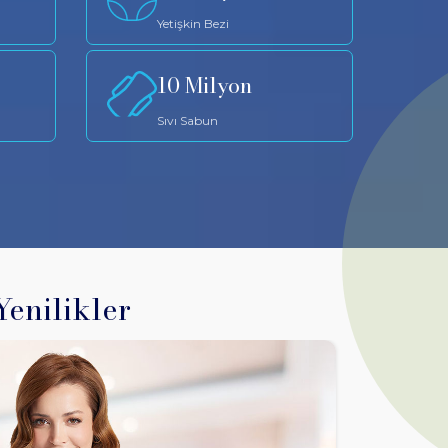
Yetişkin Bezi
10 Milyon
Sıvı Sabun
Yenilikler