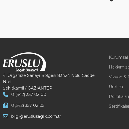
Kurumsal
Hakkımız
4. Organize Sanayi Bölgesi 83424 Nolu Cadde
Vizyon & 
No:1
Üretim
Şehitkamil / GAZİANTEP
0 (342) 357 02 00
Politikala
0(342) 357 02 05
Sertifikala
bilgi@eruslusaglik.com.tr