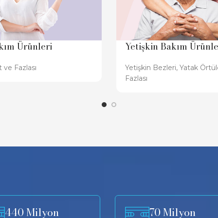
kım Ürünleri
Yetişkin Bakım Ürünle
 ve Fazlası
Yetişkin Bezleri, Yatak Örtü
Fazlası
440 Milyon
70 Milyon