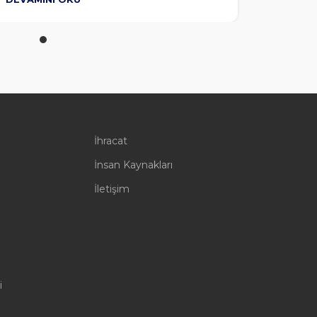
İhracat
İnsan Kaynakları
İletişim
i