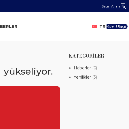
Satın Alma
BERLER
TR
Bize Ulaşın
KATEGORILER
Haberler
(6)
 yükseliyor.
Yenilikler
(3)