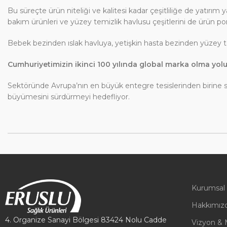
Bu süreçte ürün niteliği ve kalitesi kadar çeşitliliğe de yatırım 
bakım ürünleri ve yüzey temizlik havlusu çeşitlerini de ürün po
Bebek bezinden ıslak havluya, yetişkin hasta bezinden yüzey te
Cumhuriyetimizin ikinci 100 yılında global marka olma yol
Sektöründe Avrupa’nın en büyük entegre tesislerinden birine sa
büyümesini sürdürmeyi hedefliyor.
Kurumsal
Hakkımız
4. Organize Sanayi Bölgesi 83424 Nolu Cadde
Vizyon & 