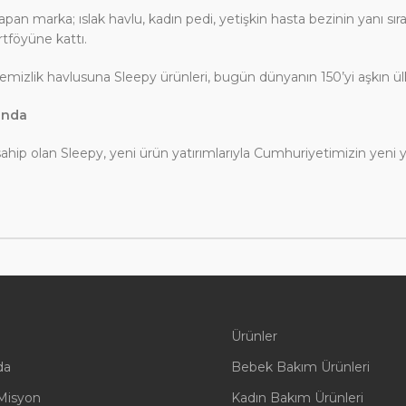
yapan marka; ıslak havlu, kadın pedi, yetişkin hasta bezinin yanı sır
rtföyüne kattı.
mizlik havlusuna Sleepy ürünleri, bugün dünyanın 150’yi aşkın ülk
unda
hip olan Sleepy, yeni ürün yatırımlarıyla Cumhuriyetimizin yeni 
Ürünler
da
Bebek Bakım Ürünleri
Misyon
Kadın Bakım Ürünleri