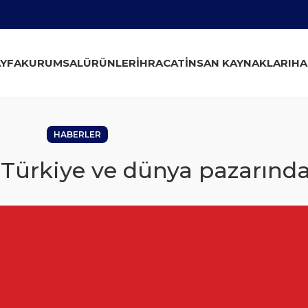
YFA
KURUMSAL
ÜRÜNLER
İHRACAT
İNSAN KAYNAKLARI
HA
HABERLER
 Türkiye ve dünya pazarında