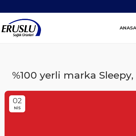
ANASA
%100 yerli marka Sleepy,
02
NIS