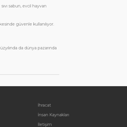
a sıvı sabun, evcil hayvan
esinde güvenle kullanılıyor.
yüzyılında da dünya pazarında
İhracat
İnsan Kaynakları
İletişim